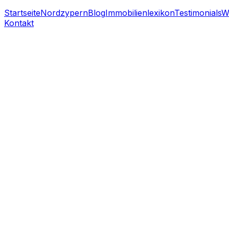
Startseite
Nordzypern
Blog
Immobilienlexikon
Testimonials
W
Kontakt