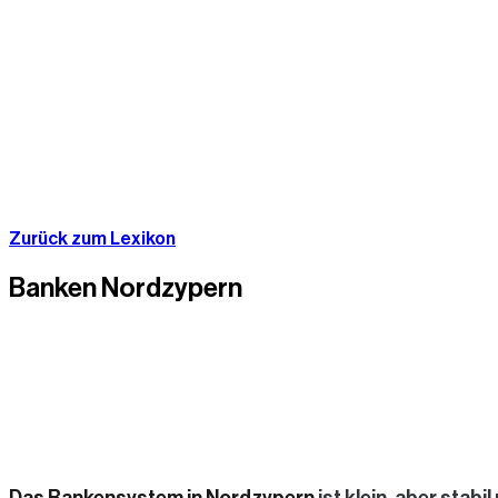
Zurück zum Lexikon
Banken Nordzypern
Das Bankensystem in Nordzypern
ist klein, aber stabi