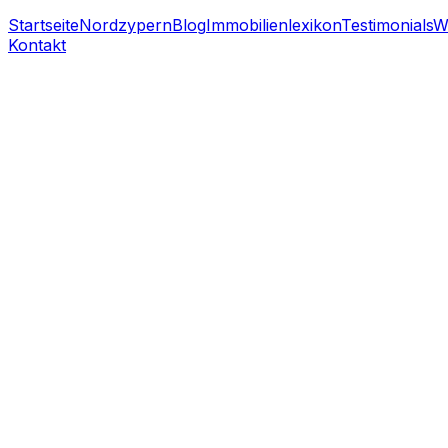
Startseite
Nordzypern
Blog
Immobilienlexikon
Testimonials
W
Kontakt