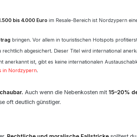
1.500 bis 4.000 Euro
im Resale-Bereich ist Nordzypern ein
trag
bringen. Vor allem in touristischen Hotspots profitiers
 rechtlich abgesichert. Dieser Titel wird international an
t anerkannt ist, gibt es keine internationalen Austauscha
s in Nordzypern
.
schaubar.
Auch wenn die Nebenkosten mit
15–20% de
e oft deutlich günstiger.
er.
Rechtliche und moralische Fallstricke
solltest du