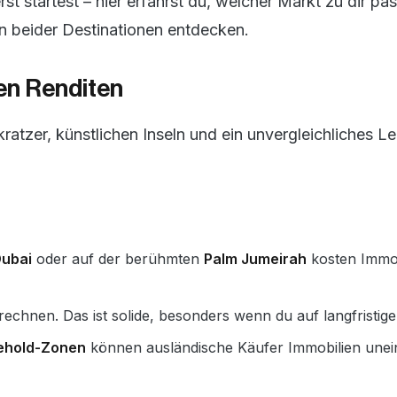
rst startest – hier erfährst du, welcher Markt zu dir p
n beider Destinationen entdecken.
len Renditen
atzer, künstlichen Inseln und ein unvergleichliches L
ubai
oder auf der berühmten
Palm Jumeirah
kosten Immo
rechnen. Das ist solide, besonders wenn du auf langfristige 
ehold-Zonen
können ausländische Käufer Immobilien unei