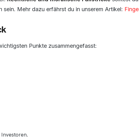
 sein. Mehr dazu erfährst du in unserem Artikel:
Finge
ck
e wichtigsten Punkte zusammengefasst:
 Investoren.