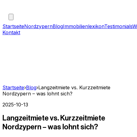
Startseite
Nordzypern
Blog
Immobilienlexikon
Testimonials
W
Kontakt
Startseite
›
Blog
›
Langzeitmiete vs. Kurzzeitmiete
Nordzypern – was lohnt sich?
2025-10-13
Langzeitmiete vs. Kurzzeitmiete
Nordzypern – was lohnt sich?