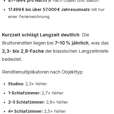
87–184 € pro Nacht
je nach Objekt und Saison
17.499 € bis über 57.000 € Jahresumsatz
mit nur
einer Ferienwohnung
Kurzzeit schlägt Langzeit deutlich
: Die
Bruttorenditen liegen bei
7–10 % jährlich
, was das
2,3- bis 2,8-Fache
der klassischen Langzeitmiete
bedeutet.
Renditemultiplikatoren nach Objekttyp:
Studios:
2,3× höher
1-Schlafzimmer:
2,7× höher
2–3 Schlafzimmer:
2,8× höher
4+ Schlafzimmer:
2,5× höher