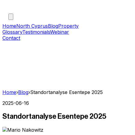
Home
North Cyprus
Blog
Property
Glossary
Testimonials
Webinar
Contact
Home
›
Blog
›
Standortanalyse Esentepe 2025
2025-06-16
Standortanalyse Esentepe 2025